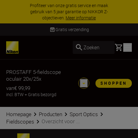
Profiteer van onze gratis service en maak
gebruik van 5 jaar garantie op NIKKOR Z-
objectieven.
Meer informatie
Gratis verzending
Basket
Zoeken
PROSTAFF 5-fieldscope
oculair 20x/25x
SHOPPEN
van
€ 99,99
incl. BTW
+
Gratis bezorgd
Homepage
Producten
Sport Optics
Overzicht voor ...
Fieldscopes