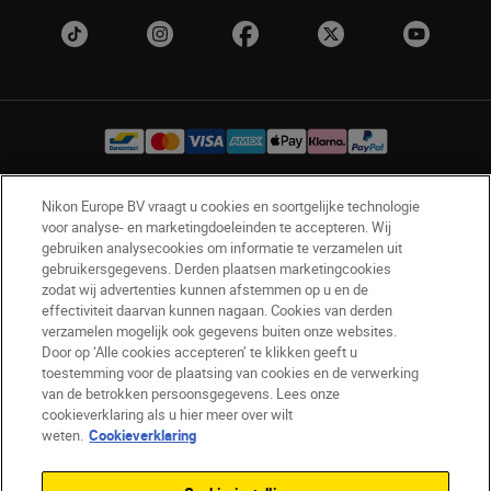
Nikon Europe BV vraagt u cookies en soortgelijke technologie
BE(nl)
Nikon Sites
voor analyse- en marketingdoeleinden te accepteren. Wij
gebruiken analysecookies om informatie te verzamelen uit
Contact opnemen
Privacyverklaring
gebruikersgegevens. Derden plaatsen marketingcookies
Gebruiksvoorwaarden
zodat wij advertenties kunnen afstemmen op u en de
Nikon Store - Algemene voorwaarden
effectiviteit daarvan kunnen nagaan. Cookies van derden
Cookieverklaring
Toegankelijkheid
verzamelen mogelijk ook gegevens buiten onze websites.
Door op ‘Alle cookies accepteren’ te klikken geeft u
Cookie-instellingen
toestemming voor de plaatsing van cookies en de verwerking
© 2026 Nikon
van de betrokken persoonsgegevens. Lees onze
cookieverklaring als u hier meer over wilt
weten.
Cookieverklaring
SKIP