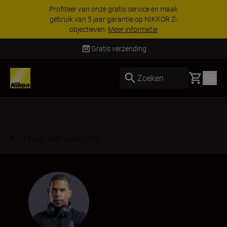
Profiteer van onze gratis service en maak
gebruik van 5 jaar garantie op NIKKOR Z-
objectieven.
Meer informatie
Gratis verzending
Basket
Zoeken
Terug naar overzicht