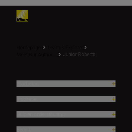
Homepage
Learn & Explore
Junior Roberts
Meet Our Author...
Producten
Inspiratie
Hulp en ondersteuning
Bedrijf