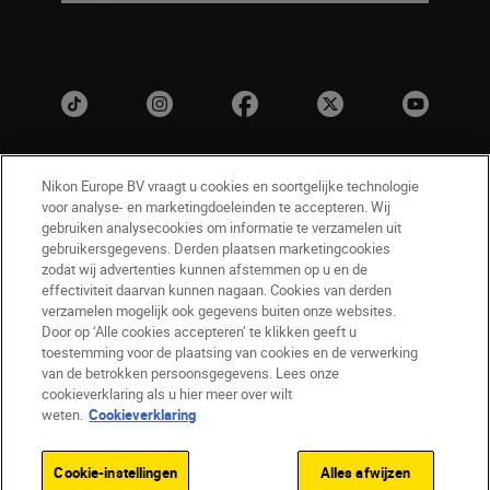
Nikon Europe BV vraagt u cookies en soortgelijke technologie
voor analyse- en marketingdoeleinden te accepteren. Wij
gebruiken analysecookies om informatie te verzamelen uit
gebruikersgegevens. Derden plaatsen marketingcookies
zodat wij advertenties kunnen afstemmen op u en de
BE(nl)
Nikon Sites
effectiviteit daarvan kunnen nagaan. Cookies van derden
verzamelen mogelijk ook gegevens buiten onze websites.
Contact opnemen
Privacyverklaring
Door op ‘Alle cookies accepteren’ te klikken geeft u
Gebruiksvoorwaarden
toestemming voor de plaatsing van cookies en de verwerking
Nikon Store - Algemene voorwaarden
van de betrokken persoonsgegevens. Lees onze
cookieverklaring als u hier meer over wilt
Cookieverklaring
Toegankelijkheid
weten.
Cookieverklaring
Cookie-instellingen
© 2026 Nikon
Cookie-instellingen
Alles afwijzen