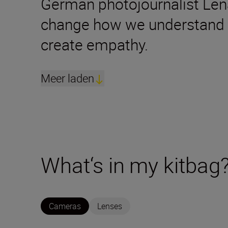
German photojournalist Lena
change how we understand th
create empathy.
Meer laden
What‘s in my kitbag
Cameras
Lenses