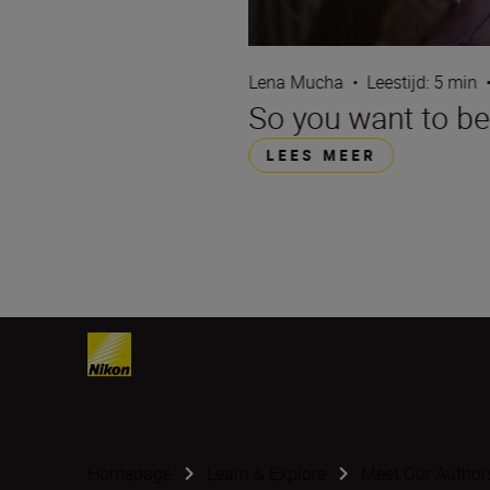
Lena Mucha
•
Leestijd: 5 min
So you want to be
LEES MEER
Homepage
Learn & Explore
Meet Our Author