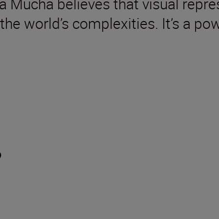
 Mucha believes that visual repre
e world’s complexities. It’s a pow
?