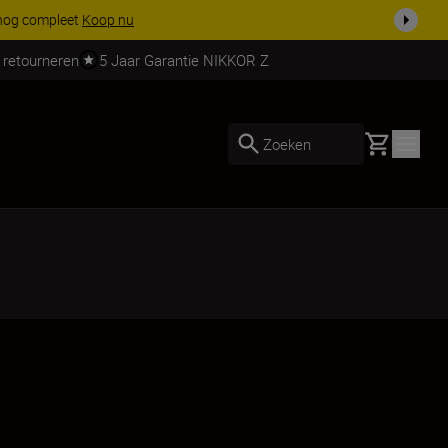
 nog compleet
Koop nu
 retourneren
5 Jaar Garantie NIKKOR Z
Basket
Zoeken