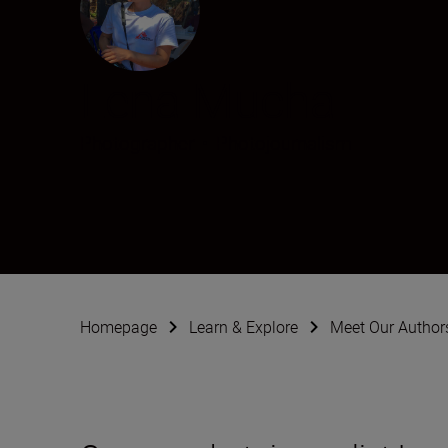
Lena Mucha
Photographer
•
Photojournalism
Homepage
Learn & Explore
Meet Our Author