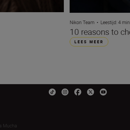
Nikon Team
•
Leestijd: 4 min
10 reasons to c
LEES MEER
a Mucha