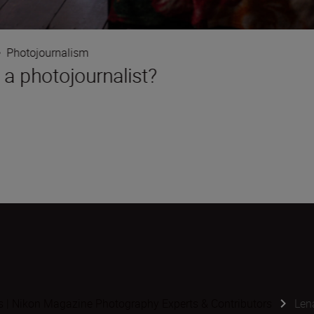
•
Photojournalism
 a photojournalist?
s | Nikon Magazine Photography Experts & Contributors
Len