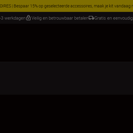
RES | Bespaar 15% op geselecteerde accessoires, maak je kit vandaag
2-3 werkdagen
Veilig en betrouwbaar betalen
Gratis en eenvoudig