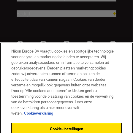
Bedrijf
Nikon Europe BV vraagt u cookies en soortgelijke technologie
voor analyse- en marketingdoeleinden te accepteren. Wij
gebruiken analysecookies om informatie te verzamelen uit
gebruikersgegevens. Derden plaatsen marketingcookies
zodat wij advertenties kunnen afstemmen op u en de
effectiviteit daarvan kunnen nagaan. Cookies van derden
verzamelen mogelijk ook gegevens buiten onze websites.
Door op ‘Alle cookies accepteren’ te klikken geeft u
BE(nl)
Nikon Sites
toestemming voor de plaatsing van cookies en de verwerking
van de betrokken persoonsgegevens. Lees onze
Contact opnemen
Privacyverklaring
cookieverklaring als u hier meer over wilt
Gebruiksvoorwaarden
weten.
Cookieverklaring
Nikon Store - Algemene voorwaarden
Cookieverklaring
Toegankelijkheid
Cookie-instellingen
Cookie-instellingen