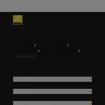
Homepage
Learn & Explore
Nikon Family
Nikon Ambassado...
David Ramos
Producten
Inspiratie
Hulp en ondersteuning