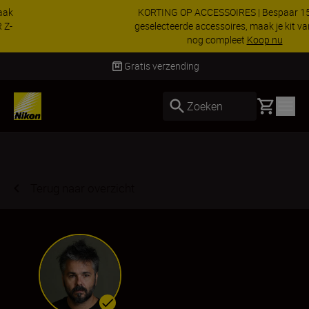
KORTING OP ACCESSOIRES | Bespaar 15% op
geselecteerde accessoires, maak je kit vandaag
nog compleet
Koop nu
Levering binnen 2-3 werkdagen
Basket
Zoeken
Terug naar overzicht