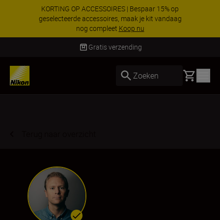
KORTING OP ACCESSOIRES | Bespaar 15% op
geselecteerde accessoires, maak je kit vandaag
nog compleet
Koop nu
Levering binnen 2-3 werkdagen
Basket
Zoeken
Terug naar overzicht