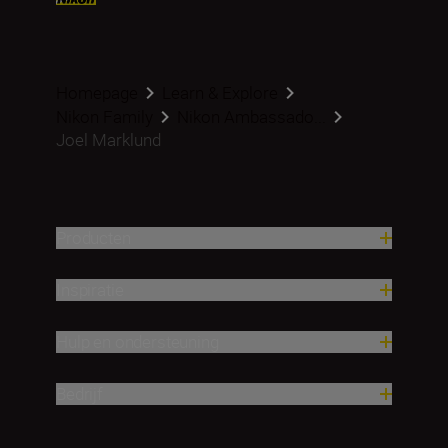
Homepage
Learn & Explore
Nikon Family
Nikon Ambassado...
Joel Marklund
Producten
Inspiratie
Hulp en ondersteuning
Bedrijf