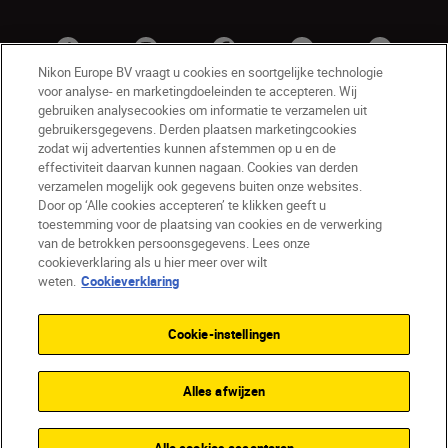
Nikon Europe BV vraagt u cookies en soortgelijke technologie
voor analyse- en marketingdoeleinden te accepteren. Wij
gebruiken analysecookies om informatie te verzamelen uit
gebruikersgegevens. Derden plaatsen marketingcookies
zodat wij advertenties kunnen afstemmen op u en de
effectiviteit daarvan kunnen nagaan. Cookies van derden
verzamelen mogelijk ook gegevens buiten onze websites.
Door op ‘Alle cookies accepteren’ te klikken geeft u
BE(nl)
Nikon Sites
toestemming voor de plaatsing van cookies en de verwerking
van de betrokken persoonsgegevens. Lees onze
Contact opnemen
Privacyverklaring
cookieverklaring als u hier meer over wilt
Gebruiksvoorwaarden
weten.
Cookieverklaring
Nikon Store - Algemene voorwaarden
Cookieverklaring
Toegankelijkheid
Cookie-instellingen
Cookie-instellingen
© 2026 Nikon
Alles afwijzen
SKIP