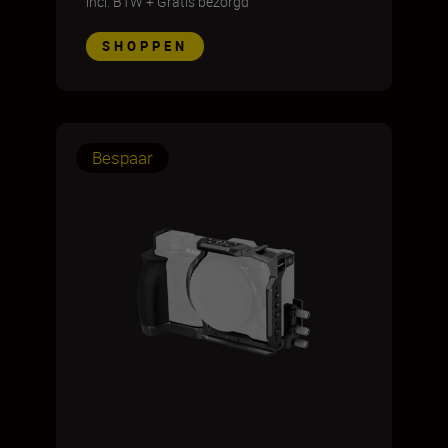
incl. BTW
+
Gratis bezorgd
SHOPPEN
Bespaar