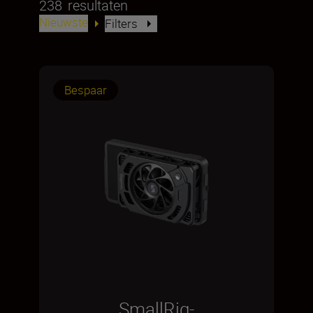
238
resultaten
Nieuwste
Filters
Bespaar
SmallRig-