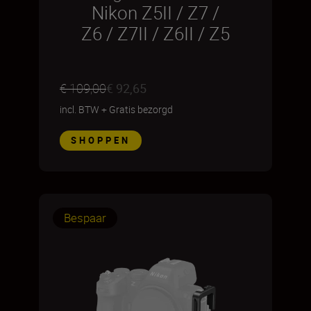
Nikon Z5II / Z7 /
Z6 / Z7II / Z6II / Z5
€ 109,00
€ 92,65
incl. BTW
+
Gratis bezorgd
SHOPPEN
Bespaar