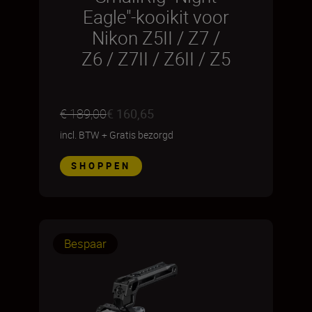
Eagle"-kooikit voor
Nikon Z5II / Z7 /
Z6 / Z7II / Z6II / Z5
€ 189,00
€ 160,65
incl. BTW
+
Gratis bezorgd
SHOPPEN
Bespaar