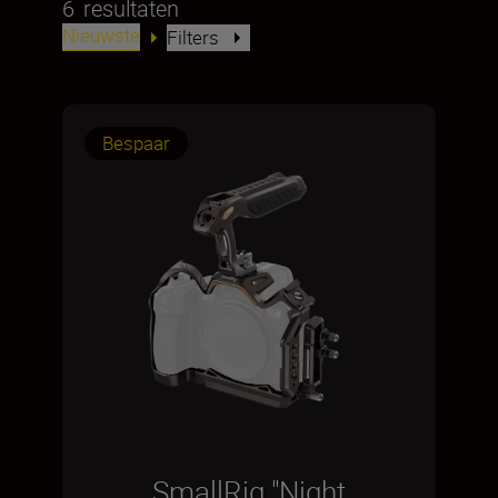
6
resultaten
Nieuwste
Filters
Bespaar
SmallRig "Night