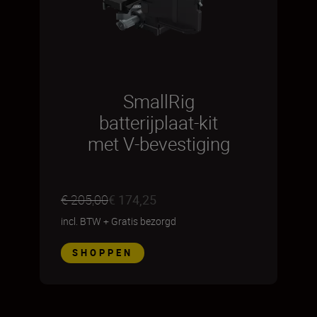
SmallRig
batterijplaat-kit
met V-bevestiging
€ 205,00
€ 174,25
incl. BTW
+
Gratis bezorgd
SHOPPEN