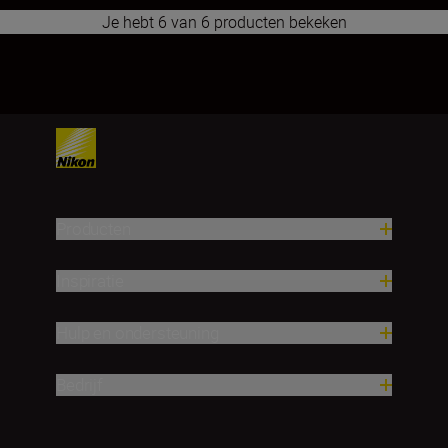
Je hebt 6 van 6 producten bekeken
1
2
3
4
5
6
7
8
9
10
11
12
13
14
15
16
17
Producten
Inspiratie
Hulp en ondersteuning
Bedrijf