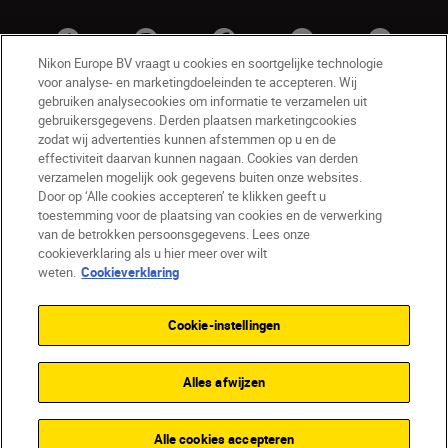
Nikon Europe BV vraagt u cookies en soortgelijke technologie
voor analyse- en marketingdoeleinden te accepteren. Wij
gebruiken analysecookies om informatie te verzamelen uit
gebruikersgegevens. Derden plaatsen marketingcookies
zodat wij advertenties kunnen afstemmen op u en de
effectiviteit daarvan kunnen nagaan. Cookies van derden
verzamelen mogelijk ook gegevens buiten onze websites.
Door op ‘Alle cookies accepteren’ te klikken geeft u
BE(nl)
Nikon Sites
toestemming voor de plaatsing van cookies en de verwerking
van de betrokken persoonsgegevens. Lees onze
Contact opnemen
Privacyverklaring
cookieverklaring als u hier meer over wilt
Gebruiksvoorwaarden
weten.
Cookieverklaring
Nikon Store - Algemene voorwaarden
Cookieverklaring
Toegankelijkheid
Cookie-instellingen
Cookie-instellingen
© 2026 Nikon
Alles afwijzen
SKIP
Alle cookies accepteren