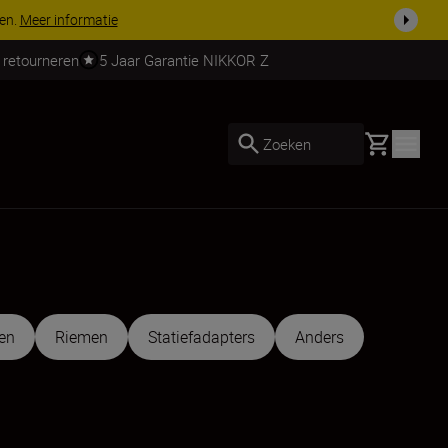
 nog compleet
Koop nu
 retourneren
5 Jaar Garantie NIKKOR Z
Basket
Zoeken
en
Riemen
Statiefadapters
Anders