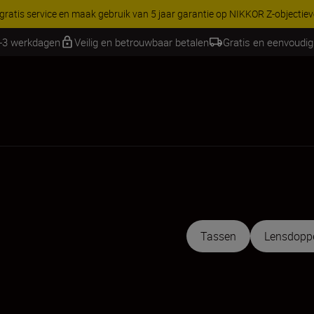
RES | Bespaar 15% op geselecteerde accessoires, maak je kit vandaag
2-3 werkdagen
Veilig en betrouwbaar betalen
Gratis en eenvoudig
Tassen
Lensdopp