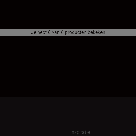
Je hebt 6 van 6 producten bekeken
1
2
3
4
5
6
7
8
9
10
11
Inspiratie