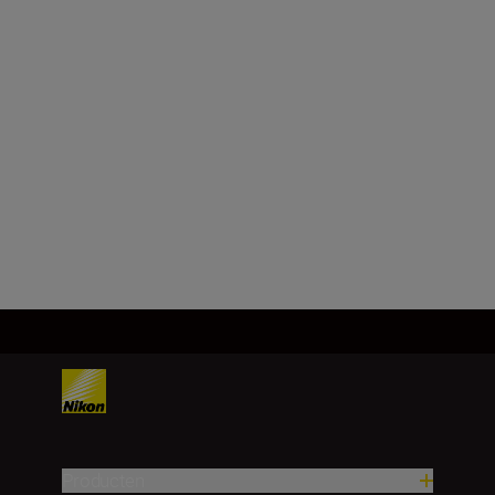
NIKKOR Z 35mm
f/1.4
€ 729,00
TOEVOEGEN AAN
WINKELWAGENTJE
Producten