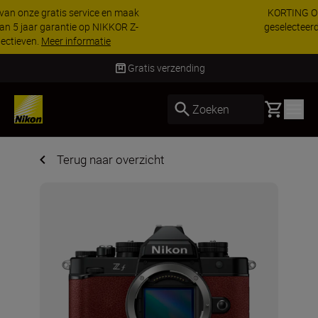
KORTING OP ACCESSOIRES | Bespaar 15% op
geselecteerde accessoires, maak je kit vandaag
nog compleet
Koop nu
Gratis verzending
Basket
Zoeken
Terug naar overzicht