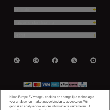
Inspiratie
Hulp en ondersteuning
Bedrijf
Nikon Europe BV vraagt u cookies en soortgelijke technologie
voor analyse- en marketingdoeleinden te accepteren. Wij
BE(nl)
Nikon Sites
gebruiken analysecookies om informatie te verzamelen uit
Contact opnemen
Privacyverklaring