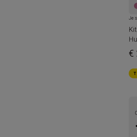
Je s
Ki
Hu
€