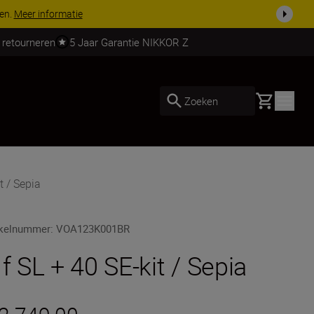
 nog compleet
Koop nu
 retourneren
5 Jaar Garantie NIKKOR Z
Basket
Zoeken
t / Sepia
ikelnummer
:
VOA123K001BR
 f SL + 40 SE-kit / Sepia