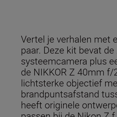
Vertel je verhalen met 
paar. Deze kit bevat de 
systeemcamera plus een
de NIKKOR Z 40mm f/2 S
lichtsterke objectief m
brandpuntsafstand tu
heeft originele ontwerp
passen bij de Nikon Z f