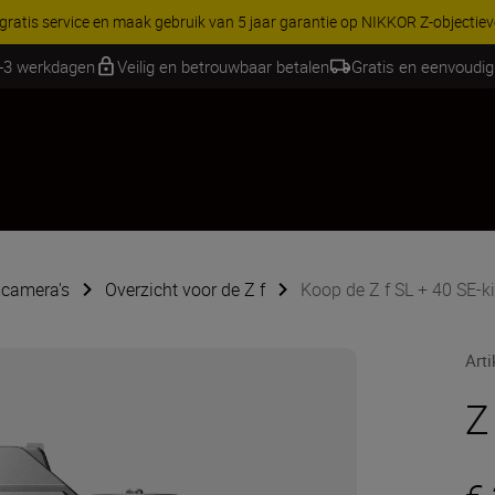
RES | Bespaar 15% op geselecteerde accessoires, maak je kit vandaag
2-3 werkdagen
Veilig en betrouwbaar betalen
Gratis en eenvoudig
camera's
Overzicht voor de Z f
Koop de Z f SL + 40 SE-ki
Art
Z