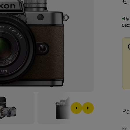
€
Op
Bezo
Pa
Kit
: