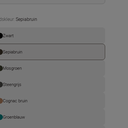
dskleur
:
Sepiabruin
Zwart
Sepiabruin
Mosgroen
Steengrijs
Cognac bruin
Groenblauw