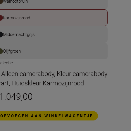
Walnootbruin
Karmozijnrood
Middernachtgrijs
Olijfgroen
electie
t Alleen camerabody, Kleur camerabody
art, Huidskleur Karmozijnrood
 1.049,00
TOEVOEGEN AAN WINKELWAGENTJE