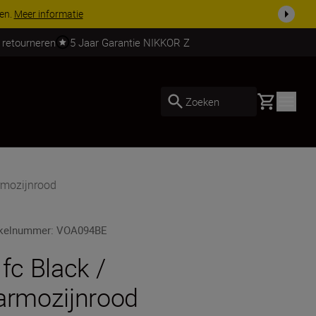
 nog compleet
Koop nu
 retourneren
5 Jaar Garantie NIKKOR Z
Basket
Zoeken
rmozijnrood
ikelnummer
:
VOA094BE
 fc Black /
armozijnrood