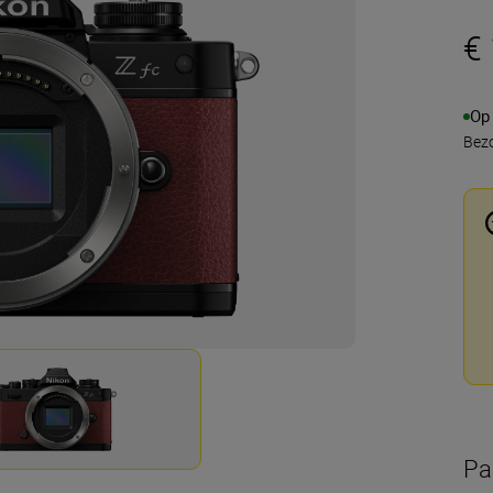
€
Op
Bezo
Pa