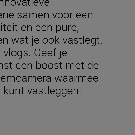
nnovatieve
erie samen voor een
teit en een pure,
en wat je ook vastlegt,
t vlogs. Geef je
omst een boost met de
steemcamera waarmee
 kunt vastleggen.