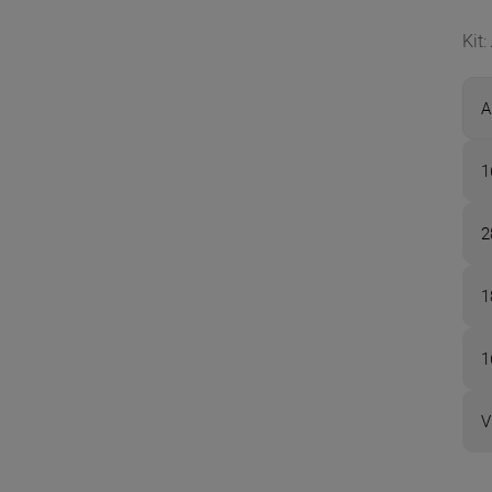
Kit
:
A
1
2
1
1
V