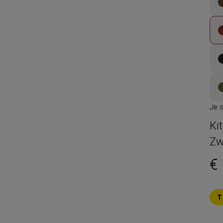
Je s
Ki
Zw
€