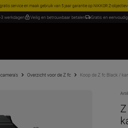
RES | Bespaar 15% op geselecteerde accessoires, maak je kit vandaag
2-3 werkdagen
Veilig en betrouwbaar betalen
Gratis en eenvoudig
camera's
Overzicht voor de Z fc
Koop de Z fc Black / ka
Art
Z
k