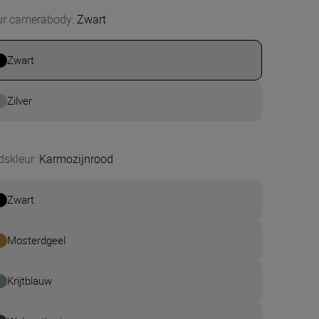
ur camerabody
:
Zwart
Zwart
Zilver
dskleur
:
Karmozijnrood
Zwart
Mosterdgeel
Krijtblauw