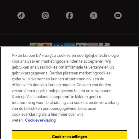
Nikon Europe BV vraagt u cookies en soortgelijke technologie
voor analyse- en marketingdoeleinden te accepteren. Wij
gebruiken analysecookies om informatie te verzamelen uit
BE(nl)
Nikon Sites
gebruikersgegevens. Derden plaatsen marketingcookies
Contact opnemen
Privacyverklaring
zodat wij advertenties kunnen afstemmen op u en de
Gebruiksvoorwaarden
effectiviteit daarvan kunnen nagaan. Cookies van derden
verzamelen mogelijk ook gegevens buiten onze websites.
Nikon Store - Algemene voorwaarden
Door op ‘Alle cookies accepteren’ te klikken geeft u
Cookieverklaring
Toegankelijkheid
toestemming voor de plaatsing van cookies en de verwerking
Cookie-instellingen
van de betrokken persoonsgegevens. Lees onze
© 2026 Nikon
cookieverklaring als u hier meer over wilt
weten.
Cookieverklaring
Cookie-instellingen
SKIP