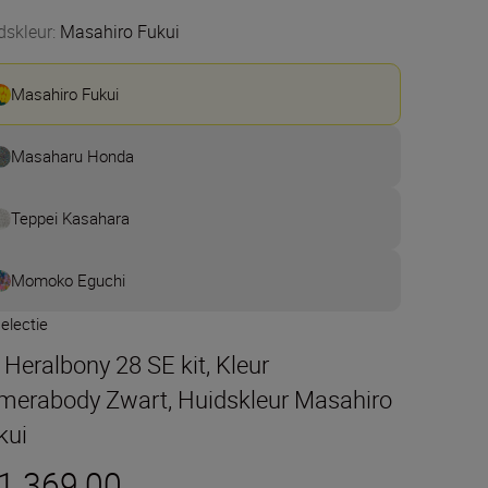
dskleur
:
Masahiro Fukui
Masahiro Fukui
Masaharu Honda
Teppei Kasahara
Momoko Eguchi
electie
t Heralbony 28 SE kit, Kleur
merabody Zwart, Huidskleur Masahiro
kui
 1.369,00