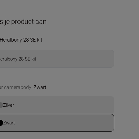
s je product aan
Heralbony 28 SE kit
eralbony 28 SE kit
ur camerabody
:
Zwart
Zilver
Zwart