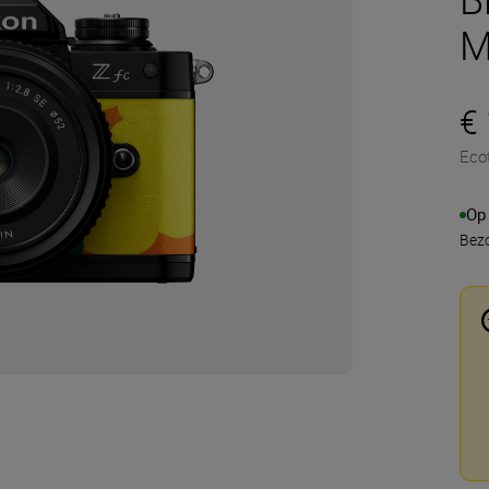
M
€
Eco
Op
Bezo