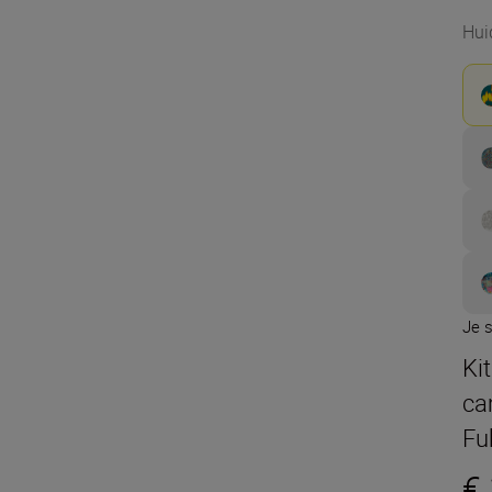
Hui
Je s
Ki
ca
Fu
€