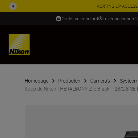
KORTING OP ACCESSOI
Gratis verzending
Levering binnen 
SKIP
Homepage
Producten
Camera's
Systeem
Koop de Nikon | HERALBONY Zfc Black + 28/2.8 SE-k