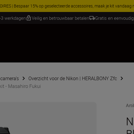
RES | Bespaar 15% op geselecteerde accessoires, maak je kit vandaag
2-3 werkdagen
Veilig en betrouwbaar betalen
Gratis en eenvoudig
camera's
Overzicht voor de Nikon | HERALBONY Zfc
it - Masahiro Fukui
Art
N
B