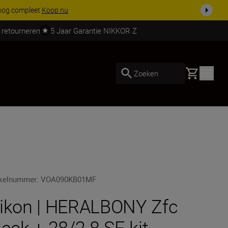
 nog compleet
Koop nu
 retourneren
5 Jaar Garantie NIKKOR Z
Basket
Zoeken
ikelnummer
:
VOA090KB01MF
ikon | HERALBONY Zfc
lack + 28/2.8 SE-kit -