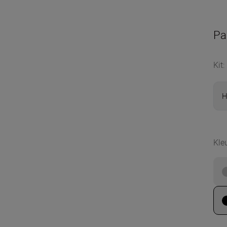
Pa
Kit
:
H
Kle