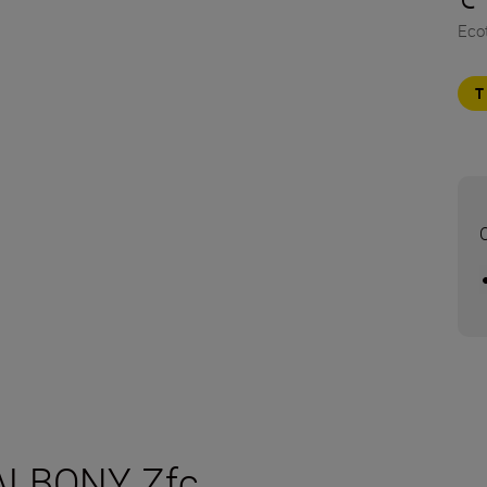
Eco
RALBONY Zfc