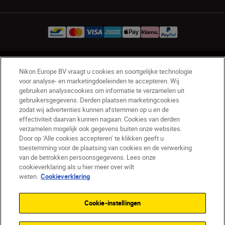
BE(nl)
Nikon Sites
Nikon Europe BV vraagt u cookies en soortgelijke technologie
voor analyse- en marketingdoeleinden te accepteren. Wij
Contact opnemen
Privacyverklaring
gebruiken analysecookies om informatie te verzamelen uit
Gebruiksvoorwaarden
gebruikersgegevens. Derden plaatsen marketingcookies
Nikon Store - Algemene voorwaarden
zodat wij advertenties kunnen afstemmen op u en de
Cookieverklaring
Toegankelijkheid
effectiviteit daarvan kunnen nagaan. Cookies van derden
verzamelen mogelijk ook gegevens buiten onze websites.
Cookie-instellingen
Door op ‘Alle cookies accepteren’ te klikken geeft u
© 2026 Nikon
toestemming voor de plaatsing van cookies en de verwerking
van de betrokken persoonsgegevens. Lees onze
cookieverklaring als u hier meer over wilt
weten.
Cookieverklaring
SKIP
Cookie-instellingen