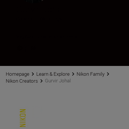
Gurvir Johal
Creator
•
Weddings
Volg Gurvir Johal op sociale media
Homepage
Learn & Explore
Nikon Family
Gurvir Johal
Nikon Creators