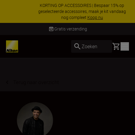
KORTING OP ACCESSOIRES | Bespaar 15% op
geselecteerde accessoires, maak je kit vandaag
nog compleet
Koop nu
Levering binnen 2-3 werkdagen
Basket
Zoeken
Terug naar overzicht