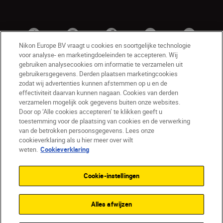
Nikon Europe BV vraagt u cookies en soortgelijke technologie
voor analyse- en marketingdoeleinden te accepteren. Wij
gebruiken analysecookies om informatie te verzamelen uit
gebruikersgegevens. Derden plaatsen marketingcookies
zodat wij advertenties kunnen afstemmen op u en de
effectiviteit daarvan kunnen nagaan. Cookies van derden
verzamelen mogelijk ook gegevens buiten onze websites.
Door op ‘Alle cookies accepteren’ te klikken geeft u
BE(nl)
Nikon Sites
toestemming voor de plaatsing van cookies en de verwerking
van de betrokken persoonsgegevens. Lees onze
Contact opnemen
Privacyverklaring
cookieverklaring als u hier meer over wilt
Gebruiksvoorwaarden
weten.
Cookieverklaring
Nikon Store - Algemene voorwaarden
Cookieverklaring
Toegankelijkheid
Cookie-instellingen
Cookie-instellingen
© 2026 Nikon
Alles afwijzen