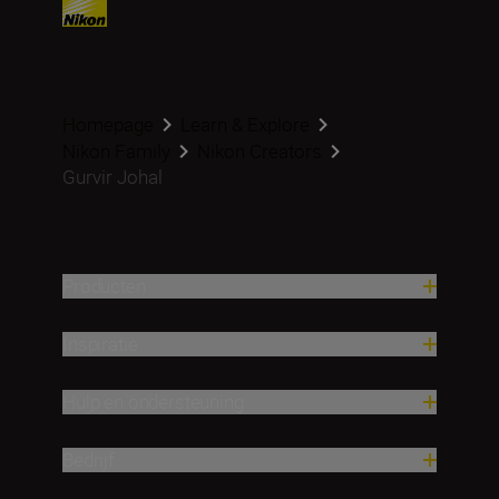
Homepage
Learn & Explore
Nikon Family
Nikon Creators
Gurvir Johal
Producten
Inspiratie
Hulp en ondersteuning
Bedrijf