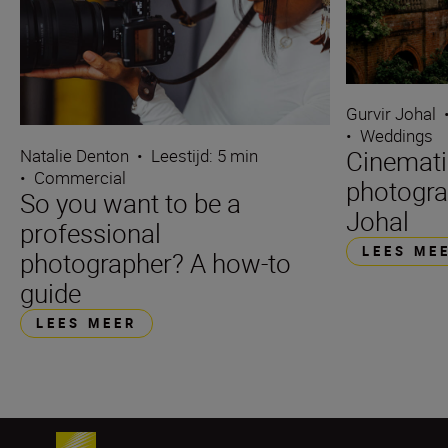
Gurvir Johal
•
Weddings
Natalie Denton
•
Leestijd: 5 min
Cinemati
•
Commercial
photogra
So you want to be a
Johal
professional
LEES ME
photographer? A how-to
guide
LEES MEER