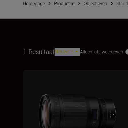
Homepage
Producten
Objectieven
Stand
1
Resultaat
Nieuwste
Alleen kits weergeven