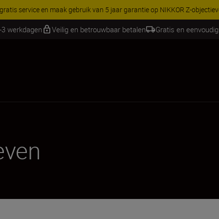
 gratis service en maak gebruik van 5 jaar garantie op NIKKOR Z-objectie
2-3 werkdagen
Veilig en betrouwbaar betalen
Gratis en eenvoudig
even