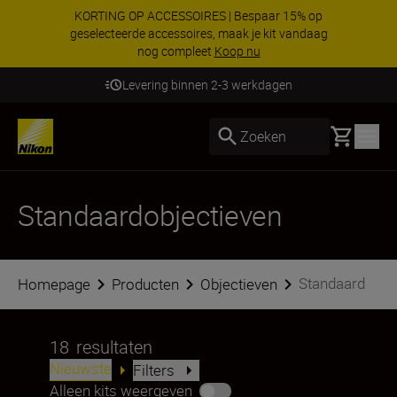
KORTING OP ACCESSOIRES | Bespaar 15% op
geselecteerde accessoires, maak je kit vandaag
nog compleet
Koop nu
Levering binnen 2-3 werkdagen
Basket
Zoeken
Standaardobjectieven
Standaard
Homepage
Producten
Objectieven
18
resultaten
Nieuwste
Filters
Alleen kits weergeven