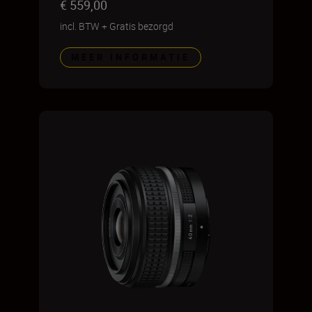
€ 559,00
incl. BTW
+
Gratis bezorgd
MEER INFORMATIE