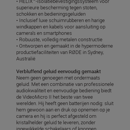
• HELIX™-isolatiebevestigingssysteem voor
superieure bescherming tegen stoten,
schokken en bedieningsgeluiden
• Inclusief luxe schuimrubberen en harige
windkappen en kabels voor aansluiting op
camera’s en smartphones
• Robuuste, volledig metalen constructie
• Ontworpen en gemaakt in de hypermoderne
productiefaciliteiten van RØDE in Sydney,
Australië
Verbluffend geluid eenvoudig gemaakt
Neem geen genoegen met ondermaats
geluid. Met een combinatie van professionele
audiokwaliteit en eenvoudige bediening biedt
de VideoMicro II het beste van twee
werelden. Hij heeft geen batterijen nodig: sluit
hem gewoon aan en druk op opnemen op je
camera en hij is perfect afgesteld om
kristalhelder geluid te leveren, zonder
ingewikkelde schakelaars of knoppen.