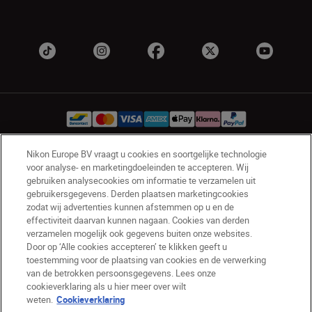
Nikon Europe BV vraagt u cookies en soortgelijke technologie
voor analyse- en marketingdoeleinden te accepteren. Wij
BE(nl)
Nikon Sites
gebruiken analysecookies om informatie te verzamelen uit
Contact opnemen
Privacyverklaring
gebruikersgegevens. Derden plaatsen marketingcookies
Gebruiksvoorwaarden
zodat wij advertenties kunnen afstemmen op u en de
effectiviteit daarvan kunnen nagaan. Cookies van derden
Nikon Store - Algemene voorwaarden
verzamelen mogelijk ook gegevens buiten onze websites.
Cookieverklaring
Toegankelijkheid
Door op ‘Alle cookies accepteren’ te klikken geeft u
Cookie-instellingen
toestemming voor de plaatsing van cookies en de verwerking
© 2026 Nikon
van de betrokken persoonsgegevens. Lees onze
cookieverklaring als u hier meer over wilt
weten.
Cookieverklaring