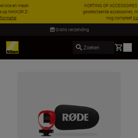
KORTING OP ACCESSOIRES | Bespaar 15% op
geselecteerde accessoires, maak je kit vandaag
nog compleet
Koop nu
Gratis verzending
Basket
Zoeken